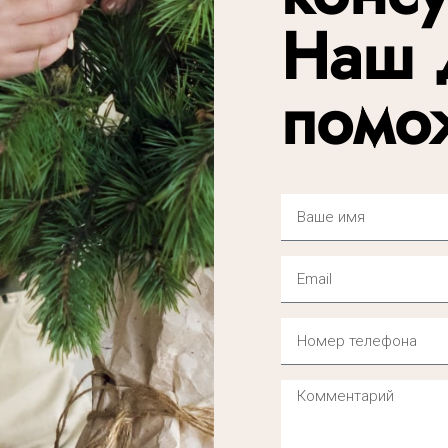
Наш 
помо