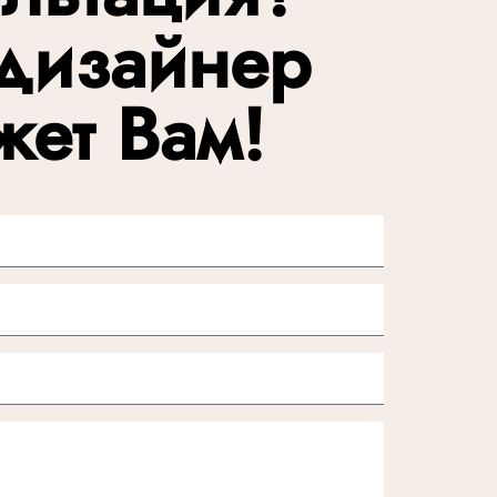
дизайнер
жет Вам!