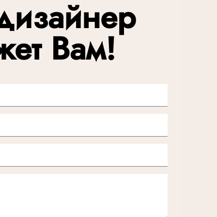
дизайнер
жет Вам!