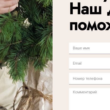
Наш 
помо