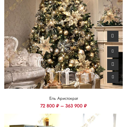
Ель Аристократ
72 800
₽
–
363 900
₽