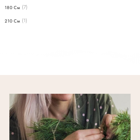
(7)
180 См
(1)
210 См