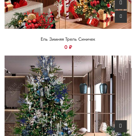
Ель Зимняя Трель Синичек
0
₽