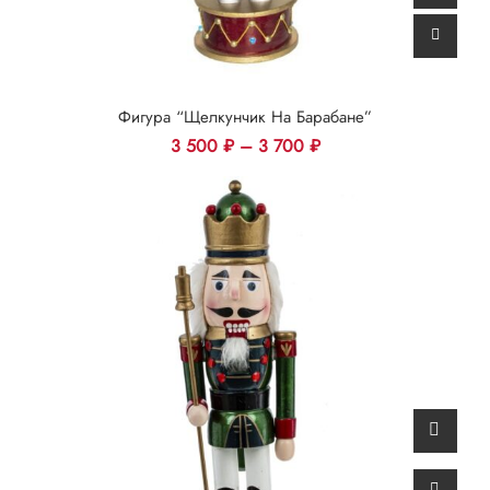
Фигура “Щелкунчик На Барабане”
3 500
₽
–
3 700
₽