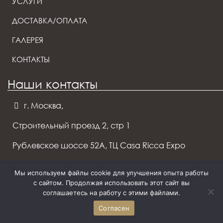
УСЛУГИ
ДОСТАВКА/ОПЛАТА
ГАЛЕРЕЯ
КОНТАКТЫ
Наши контакты
г. Москва,
Строительный проезд 2, стр 1
Рублевское шоссе 52А, ТЦ Casa Ricca Expo
Телефон:
8 (925) 194-41-00
Мы используем файлы cookie для улучшения опыта работы
с сайтом. Продолжая использовать этот сайт вы
Отдел проектов:
info@elit-deco.ru
соглашаетесь на работу с этими файлами.
СМИ:
pr@elit-deco.ru
Согласен