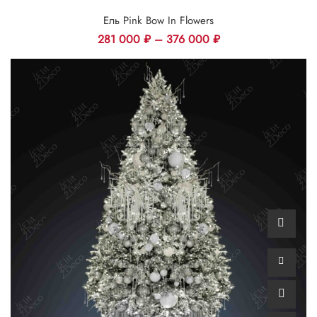
Ель Pink Bow In Flowers
281 000
₽
–
376 000
₽