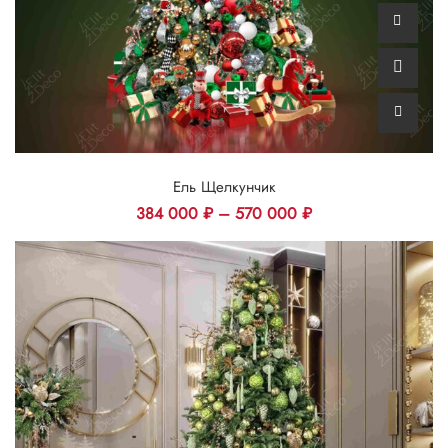
Ель Щелкунчик
384 000
₽
–
570 000
₽