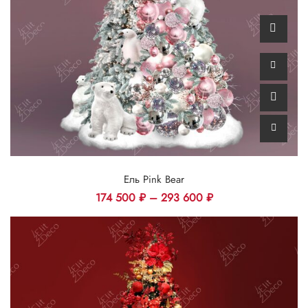
Ель Pink Bear
174 500
₽
–
293 600
₽