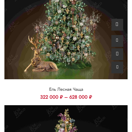
Ель Лесная Чаща
322 000
₽
–
628 000
₽