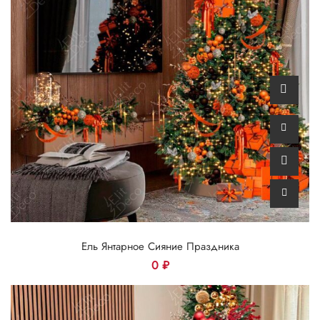
Ель Янтарное Сияние Праздника
0
₽