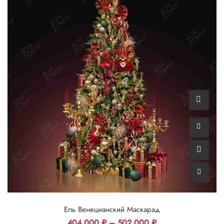
Ель Венецианский Маскарад
404 000
₽
–
502 000
₽