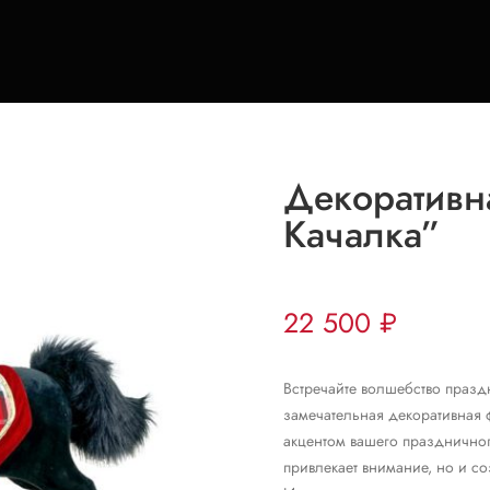
Декоративн
Качалка”
22 500
₽
Встречайте волшебство празд
замечательная декоративная 
акцентом вашего праздничног
привлекает внимание, но и со