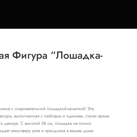
ая Фигура “Лошадка-
ников с очаровательной лошадкой-качалкой! Эта
фигура, выполненная с любовью и тщанием, станет ярким
о декора. С высотой 58 см, лошадка не только
здает атмосферу уюта и праздника в вашем доме.