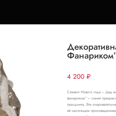
Декоративн
Фанариком
4 200
₽
Символ Нового года – Дед мо
фанариком” – станет прекрас
празднику. Эта очаровательна
её настоящим произведением и