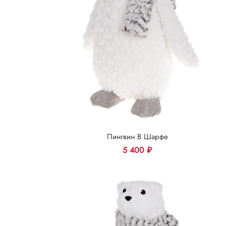
Пингвин В Шарфе
5 400
₽