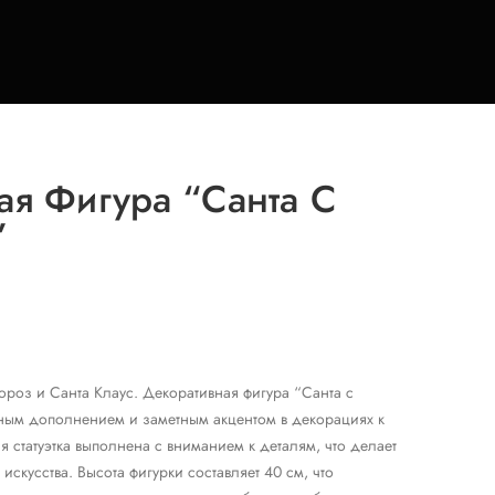
ая Фигура “Санта С
”
роз и Санта Клаус. Декоративная фигура “Санта с
ным дополнением и заметным акцентом в декорациях к
я статуэтка выполнена с вниманием к деталям, что делает
скусства. Высота фигурки составляет 40 см, что