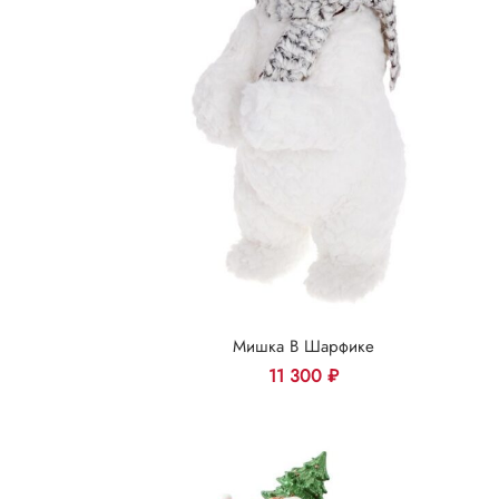
Мишка В Шарфике
11 300
₽