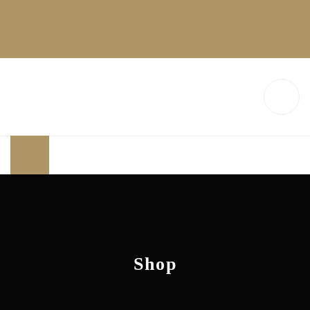
Email: info@elit-deco.ru
+7(925)194-41-00
МАГАЗИН
Shop
ГЛАВНАЯ
ЕЛОЧНЫЕ ИГРУШКИ
ЕЛОЧНОЕ