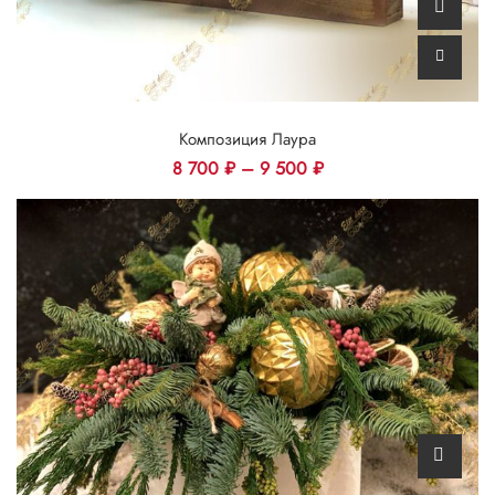
Композиция Лаура
8 700
₽
–
9 500
₽