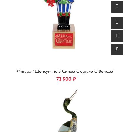
Фигура “Щелкунчик В Синем Сюртуке С Венком”
73 900
₽