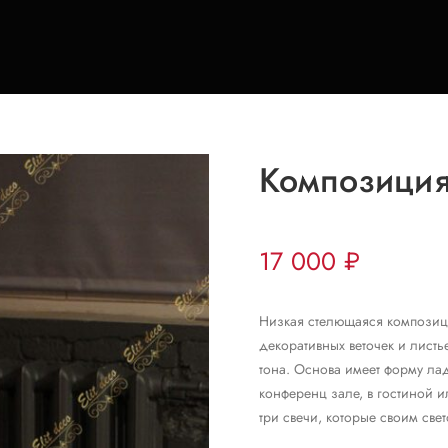
Композиция
17 000
₽
Низкая стелющаяся композици
декоративных веточек и лист
тона. Основа имеет форму ла
конференц зале, в гостиной 
три свечи, которые своим све