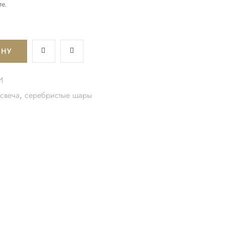
е.
ИНУ
И
свеча
,
серебристые шары