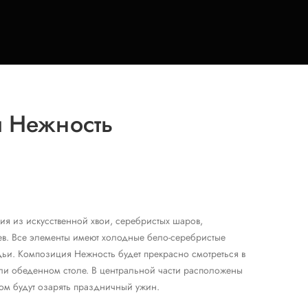
 Нежность
я из искусственной хвои, серебристых шаров,
ьев. Все элементы имеют холодные бело-серебристые
дьи. Композиция Нежность будет прекрасно смотреться в
или обеденном столе. В центральной части расположены
том будут озарять праздничный ужин.