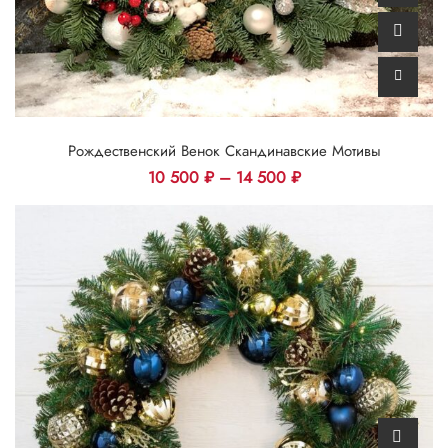
Рождественский Венок Скандинавские Мотивы
10 500
₽
–
14 500
₽