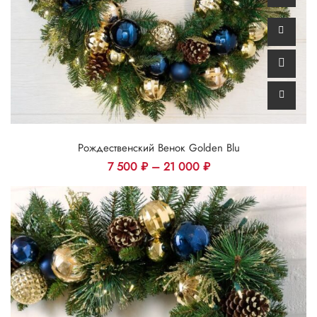
Рождественский Венок Golden Blu
7 500
₽
–
21 000
₽