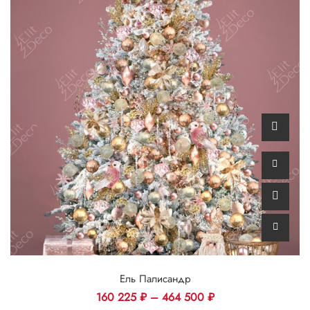
Ель Палисандр
160 225
₽
–
464 500
₽