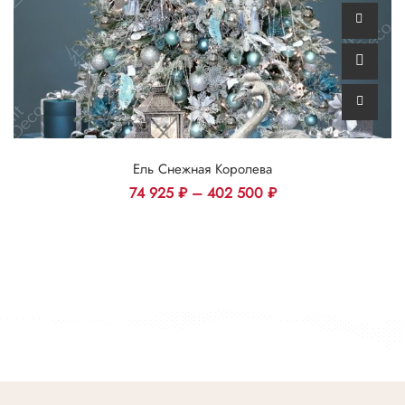
Ель Снежная Королева
74 925
₽
–
402 500
₽