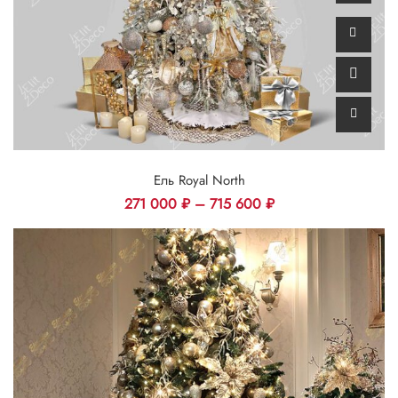
Ель Royal North
271 000
₽
–
715 600
₽