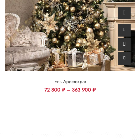
Ель Аристократ
72 800
₽
–
363 900
₽