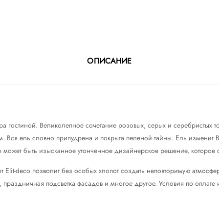
ОПИСАНИЕ
ера гостиной. Великолепное сочетание розовых, серых и серебристых т
м. Вся ель словно припудрена и покрыта пеленой тайны. Ель изменит
это может быть изысканное утонченное дизайнерское решение, которое 
т Elit-deco позволит без особых хлопот создать неповторимую атмосфе
, праздничная подсветка фасадов и многое другое. Условия по оплате