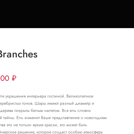
Branches
800
₽
 для украшения интерьера гостиной. Великолепное
серебристых тонов. Шары имеют разный диаметр и
и дерева покрыты белым налетом. Вся ель словно
й тайны. Ель изменит Ваше представление о новогоднем
ва это не только яркие краски, это может быть
нерское решение, которое создаст особую атмосферу.