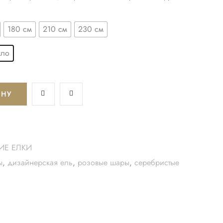
180 см
210 см
230 см
кло
ИНУ
ИЕ ЕЛКИ
ы
,
дизайнерская ель
,
розовые шары
,
серебристые