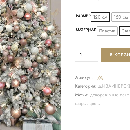
РАЗМЕР
120 см
150 см
МАТЕРИАЛ
Пластик
Сте
В КОРЗ
Артикул:
Н/Д
Категория:
ДИЗАЙНЕРСК
Метки:
декоративные лент
шары
,
цветы