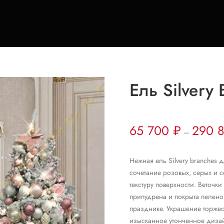
Ель Silvery 
65 700
₽
290 
–
Нежная ель Silvery branches
сочетание розовых, серых и 
текстуру поверхности. Веточк
припудрена и покрыта пелено
празднике. Украшение торжест
изысканное утонченное дизай