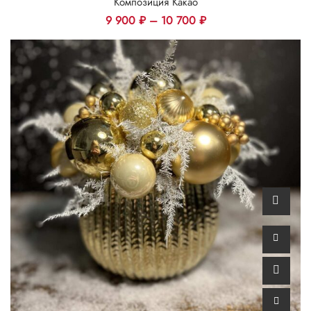
Композиция Какао
9 900
₽
–
10 700
₽