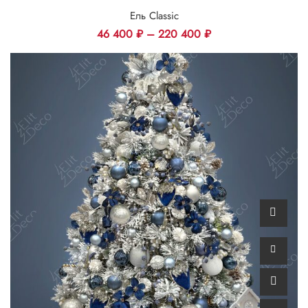
Ель Classic
46 400
₽
–
220 400
₽