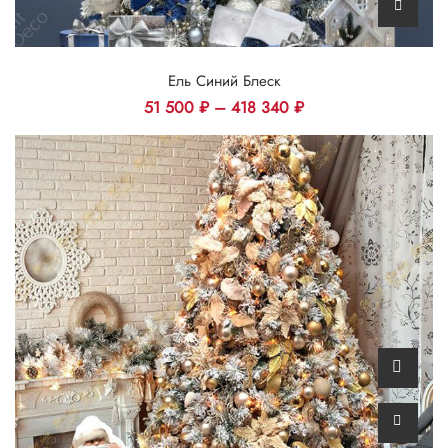
Ель Синий Блеск
51 500
₽
–
418 340
₽