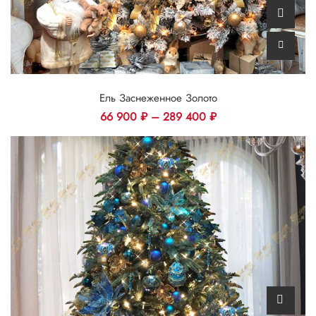
Ель Заснеженное Золото
66 900
₽
–
289 400
₽