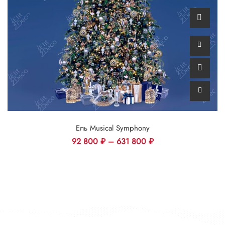
Ель Musical Symphony
92 800
₽
–
631 800
₽