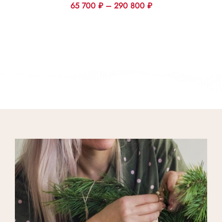
65 700
₽
–
290 800
₽