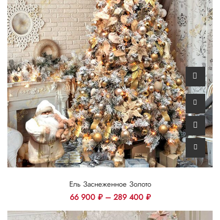
Ель Заснеженное Золото
66 900
₽
–
289 400
₽